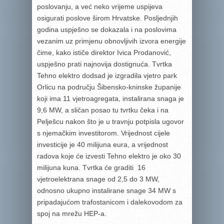
poslovanju, a već neko vrijeme uspijeva
osigurati poslove širom Hrvatske. Posljednjih
godina uspješno se dokazala i na poslovima
vezanim uz primjenu obnovljivih izvora energije
čime, kako ističe direktor Ivica Prodanović,
uspješno prati najnovija dostignuća. Tvrtka
Tehno elektro dodsad je izgradila vjetro park
Orlicu na području Šibensko-kninske županije
koji ima 11 vjetroagregata, instalirana snaga je
9,6 MW, a sličan posao tu tvrtku čeka i na
Pelješcu nakon što je u travnju potpisla ugovor
s njemačkim investitorom. Vrijednost cijele
investicije je 40 milijuna eura, a vrijednost
radova koje će izvesti Tehno elektro je oko 30
milijuna kuna. Tvrtka će graditi 16
vjetroelektrana snage od 2,5 do 3 MW,
odnosno ukupno instalirane snage 34 MW s
pripadajućom trafostanicom i dalekovodom za
spoj na mrežu HEP-a.