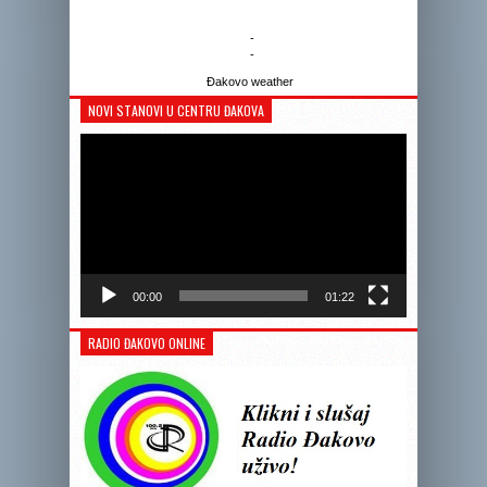
-
-
Đakovo weather
NOVI STANOVI U CENTRU ĐAKOVA
Reprodukto
videozapis
00:00
01:22
RADIO ĐAKOVO ONLINE