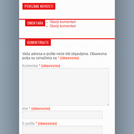
POVEZANE NOVOSTI
← Stariji komentari
OMENTARA
← Stariji komentari
KOMENTIRAJTE
Vaša adresa e-pošte neće biti objavljena.
Obavezna
polja su označena sa
* (obavezno)
Komentar
* (obavezno)
Ime
* (obavezno)
E-pošta
* (obavezno)