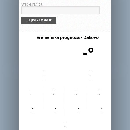
Web-stranica
Vremenska prognoza - Đakovo
-º
-
-
-
-
-
-
-
-
-
-
-
-
-
-
-
-
-
-
-
-
-
-
-
-