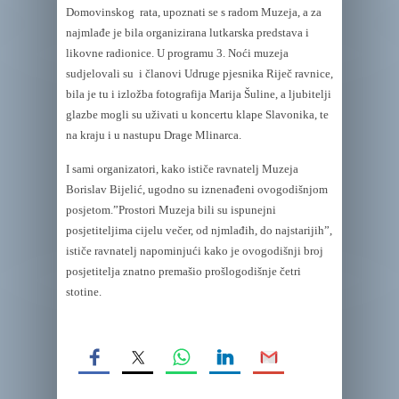
Domovinskog rata, upoznati se s radom Muzeja, a za
najmlađe je bila organizirana lutkarska predstava i
likovne radionice. U programu 3. Noći muzeja
sudjelovali su i članovi Udruge pjesnika Riječ ravnice,
bila je tu i izložba fotografija Marija Šuline, a ljubitelji
glazbe mogli su uživati u koncertu klape Slavonika, te
na kraju i u nastupu Drage Mlinarca.
I sami organizatori, kako ističe ravnatelj Muzeja
Borislav Bijelić, ugodno su iznenađeni ovogodišnjom
posjetom.”Prostori Muzeja bili su ispunejni
posjetiteljima cijelu večer, od njmlađih, do najstarijih”,
ističe ravnatelj napominjući kako je ovogodišnji broj
posjetitelja znatno premašio prošlogodišnje četri
stotine.